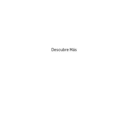
¡Es Momento De Usar Un Traje!
Rómulo Garza #100-B, Fraccionamiento Miguel Alemán,
San Nicolás de los Garza, Mexico, 66470, +52 81 2979 5974
Descubre Más